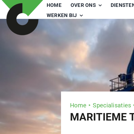
Ga
HOME
OVER ONS
DIENSTE
naar
WERKEN BIJ
inhoud
Home
Specialisaties
MARITIEME 