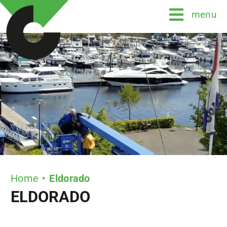
Ga
menu
naar
inhoud
Home
Eldorado
ELDORADO